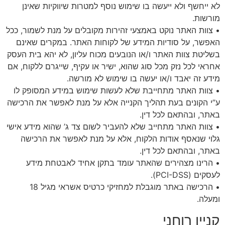
לא ייחשף ולא ייעשה בו שימוש נוסף למטרות שיווקיות שאינן
מורשות.
• צוות האתר נוקט באמצעי זהירות מקובלים על מנת לשמור, ככל
האפשר, על סודיות המידע של לקוחות האתר. במקרים שאינם
בשליטת צוות האתר ו/או הנובעים מכוח עליון, לא יהא בית העסק
אחראי לכל נזק מכל סוג שהוא, ישיר או עקיף, שייגרם ללקוח, אם
מידע זה יאבד ו/או יעשה בו שימוש לא מורשה.
• צוות האתר מתחייבת שלא לעשות שימוש במידע המסופק לו
ע”י הקונים בעת תהליך הקנייה אלא על מנת לאפשר את הרכישה
באתר, ובהתאם לכל דין.
• צוות האתר מתחייב שלא להעביר לשום צד ג’ שהוא מידע אישי
גלוי שנאסף אודות הלקוח, אלא על מנת לאפשר את הרכישה
באתר, ובהתאם לכל דין.
• הרינו מצהירים שהאתר עומד בתקן אחיד לאבטחת מידע
לעסקים (PCI-DSS).
• הרכישה באתר מוגבלת למחזיקי כרטיס אשראי מגיל 18
ומעלה.
קניין רוחני