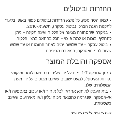
החזרות וביטולים
• למען הסר ספק, כל נושא החזרות וביטולים כפוף באופן בלעדי
לתקנות הגנת הצרכן (ביטול עסקה), תשע”א-2010.
• במקרה שהסחורה מגיעה אל הלקוח ואינה תקינה – ניתן
להחליף, לזכות או לתת פיצוי – הכל בהתאם לרצון הלקוח.
• ביטול עסקה – עד שלושה ימים לאחר ההזמנה או עד שלוש
שעות לפני האספקה, המוקדם מביניהם.
אספקה והובלת המוצר
• זמן אספקה 1-7 ימים על ידי שליח. (בהתאם לזמני ומיקומי
נקודות האיסוף), למעט ישובים שאינם מכוסים על ידי מערך
המשלוחים שלנו.
• בית העסק לא יהא אחראי לכל איחור ו/או עיכוב באספקה ו/או
אי-אספקה, שנגרמה כתוצאה מכוח עליון ו/או מאירועים שאינם
בשליטתה.